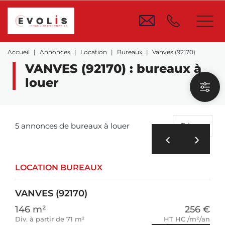
Accueil
Annonces
Location
Bureaux
Vanves (92170)
VANVES (92170) : bureaux à
louer
5 annonces de bureaux à louer
Trier
LOCATION BUREAUX
VANVES (92170)
146 m²
256 €
Div. à partir de 71 m²
HT HC /m²/an