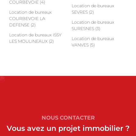
COURBEVOIE (4)
Location de bureaux
Location de bureaux
SEVRES (2)
COURBEVOIE LA
Location de bureaux
DEFENSE (2)
SURESNES (3)
Location de bureaux ISSY
Location de bureaux
LES MOULINEAUX (2)
VANVES (5)
NOUS CONTACTER
Vous avez un projet immobilier ?