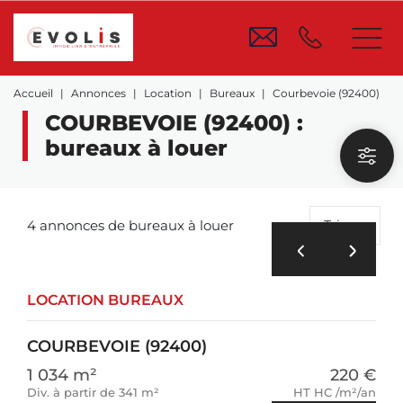
Accueil
Annonces
Location
Bureaux
Courbevoie (92400)
COURBEVOIE (92400) :
bureaux à louer
4 annonces de bureaux à louer
Trier
LOCATION BUREAUX
COURBEVOIE (92400)
1 034 m²
220 €
Div. à partir de 341 m²
HT HC /m²/an