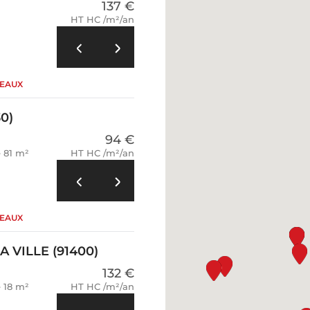
137 €
HT HC /m²/an
REAUX
0)
94 €
e 81 m²
HT HC /m²/an
REAUX
 VILLE (91400)
132 €
e 18 m²
HT HC /m²/an