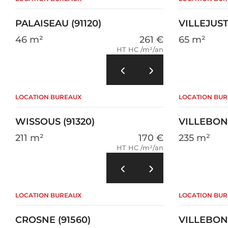
PALAISEAU (91120)
VILLEJUST 
46 m²
261 €
65 m²
HT HC /m²/an
LOCATION BUREAUX
LOCATION BU
WISSOUS (91320)
VILLEBON 
211 m²
170 €
235 m²
HT HC /m²/an
LOCATION BUREAUX
LOCATION BU
CROSNE (91560)
VILLEBON 