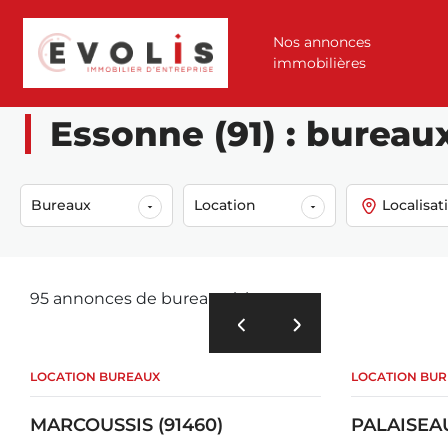
Nos annonces
immobilières
Accueil
Annonces
Location
Bureaux
Essonne (91)
Essonne (91) : bureaux
Bureaux
Location
Localisat
95 annonces de bureaux à louer
LOCATION BUREAUX
LOCATION BU
MARCOUSSIS (91460)
PALAISEAU