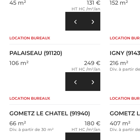
45 m²
131 €
152 m²
HT HC /m²/an
LOCATION BUREAUX
LOCATION BU
PALAISEAU (91120)
IGNY (9143
106 m²
249 €
216 m²
HT HC /m²/an
Div. à partir d
LOCATION BUREAUX
LOCATION BU
GOMETZ LE CHATEL (91940)
GOMETZ LA
66 m²
180 €
407 m²
Div. à partir de 30 m²
HT HC /m²/an
Div. à partir d