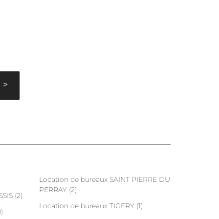
Next
>
Location de bureaux SAINT PIERRE DU
PERRAY (2)
SIS (2)
Location de bureaux TIGERY (1)
)