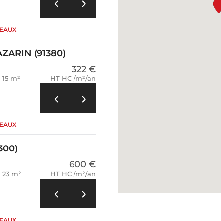
REAUX
ZARIN (91380)
322 €
e 15 m²
HT HC /m²/an
REAUX
300)
600 €
e 23 m²
HT HC /m²/an
REAUX