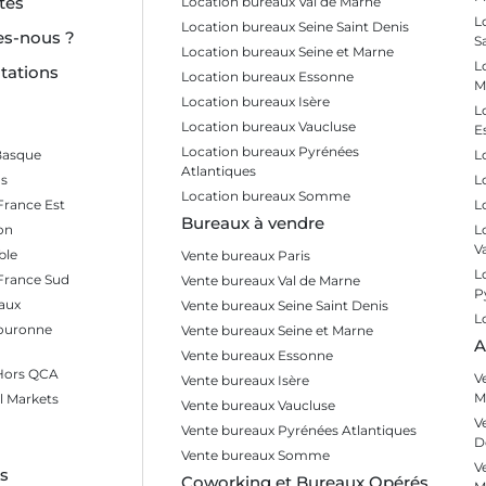
tés
Location bureaux Val de Marne
L
Location bureaux Seine Saint Denis
s-nous ?
S
Location bureaux Seine et Marne
L
tations
Location bureaux Essonne
M
Location bureaux Isère
L
Location bureaux Vaucluse
E
Location bureaux Pyrénées
Basque
L
Atlantiques
s
L
Location bureaux Somme
France Est
L
Bureaux à vendre
on
L
V
ble
Vente bureaux Paris
L
 France Sud
Vente bureaux Val de Marne
P
aux
Vente bureaux Seine Saint Denis
L
Couronne
Vente bureaux Seine et Marne
A
Vente bureaux Essonne
 Hors QCA
V
Vente bureaux Isère
M
l Markets
Vente bureaux Vaucluse
V
Vente bureaux Pyrénées Atlantiques
D
Vente bureaux Somme
V
es
Coworking et Bureaux Opérés