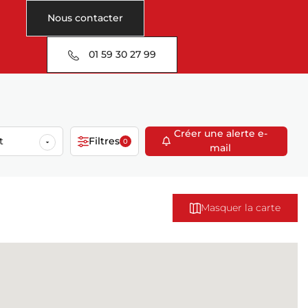
Nous contacter
01 59 30 27 99
Créer une alerte e-
t
Filtres
0
mail
Masquer la carte