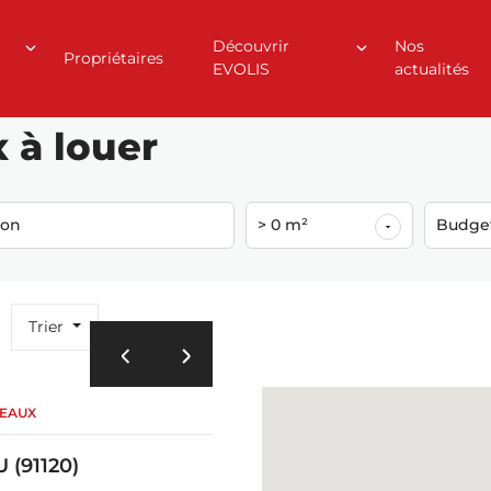
Découvrir
Nos
Propriétaires
EVOLIS
actualités
 à louer
ion
> 0 m²
Budge
Trier
REAUX
 (91120)