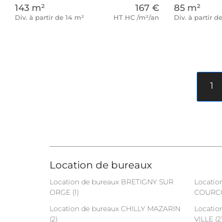
143 m²
167 €
85 m²
Div. à partir de 14 m²
HT HC /m²/an
Div. à partir d
1
Location de bureaux
Location de bureaux BRETIGNY SUR
Locatio
ORGE (1)
COURCO
Location de bureaux CHILLY MAZARIN
Locatio
(2)
VILLE (2