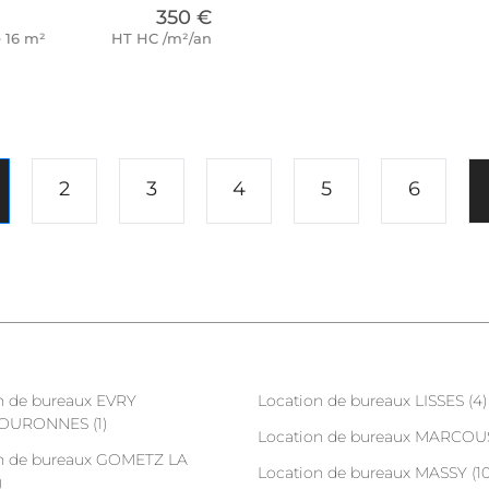
350 €
e 16 m²
HT HC /m²/an
2
3
4
5
6
n de bureaux EVRY
Location de bureaux LISSES (4)
URONNES (1)
Location de bureaux MARCOUS
n de bureaux GOMETZ LA
Location de bureaux MASSY (10
)