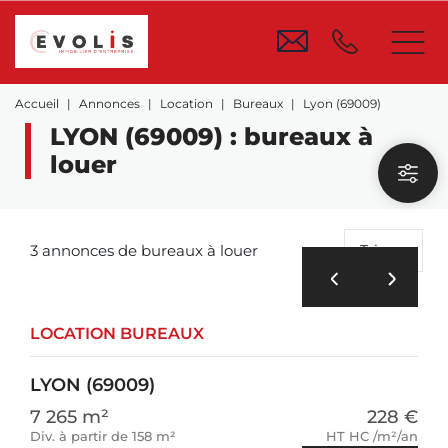
Accueil
Annonces
Location
Bureaux
Lyon (69009)
LYON (69009) : bureaux à
louer
3 annonces de bureaux à louer
Trier
LOCATION BUREAUX
LYON (69009)
7 265 m²
228 €
Div. à partir de 158 m²
HT HC /m²/an