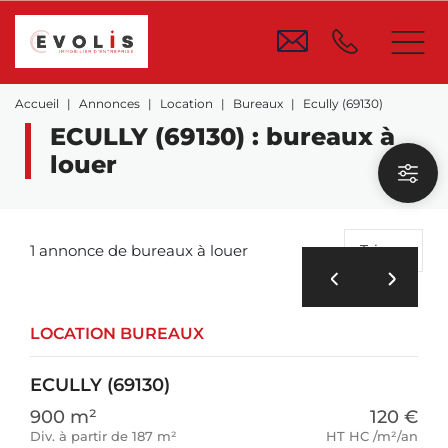
Accueil
Annonces
Location
Bureaux
Ecully (69130)
ECULLY (69130) : bureaux à
louer
1 annonce de bureaux à louer
Trier
LOCATION BUREAUX
ECULLY (69130)
900 m²
120 €
Div. à partir de 187 m²
HT HC /m²/an