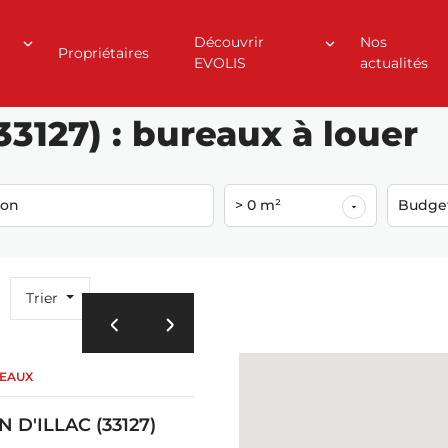
Découvrir
Nos
Propriétaires
EVOLIS
actualités
3127) : bureaux à louer
ion
> 0 m²
Budge
Trier
REAUX
N D'ILLAC (33127)