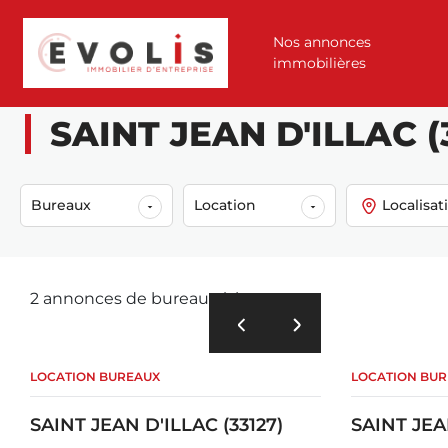
Nos annonces
immobilières
Accueil
Annonces
Location
Bureaux
Saint jean d'illac (33127)
SAINT JEAN D'ILLAC (3
Bureaux
Location
Localisat
2 annonces de bureaux à louer
LOCATION BUREAUX
LOCATION BU
SAINT JEAN D'ILLAC (33127)
SAINT JEA