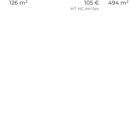
126 m²
105 €
494 m²
HT HC /m²/an