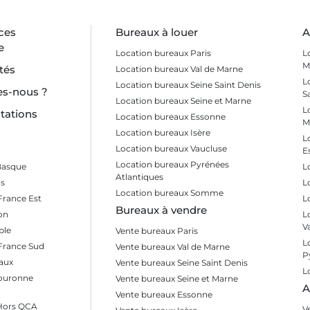
ces
Bureaux à louer
A
e
Location bureaux Paris
L
M
tés
Location bureaux Val de Marne
L
Location bureaux Seine Saint Denis
s-nous ?
S
Location bureaux Seine et Marne
L
tations
Location bureaux Essonne
M
Location bureaux Isère
L
Location bureaux Vaucluse
E
Location bureaux Pyrénées
Basque
L
Atlantiques
s
L
Location bureaux Somme
France Est
L
Bureaux à vendre
on
L
V
ble
Vente bureaux Paris
L
 France Sud
Vente bureaux Val de Marne
P
aux
Vente bureaux Seine Saint Denis
L
Couronne
Vente bureaux Seine et Marne
A
Vente bureaux Essonne
 Hors QCA
V