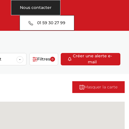
Nous contacter
01 59 30 27 99
Créer une alerte e-
t
Filtres
0
mail
Masquer la carte