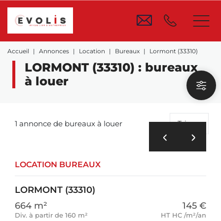
Accueil
Annonces
Location
Bureaux
Lormont (33310)
LORMONT (33310) : bureaux
à louer
1 annonce de bureaux à louer
Trier
LOCATION BUREAUX
LORMONT (33310)
664 m²
145 €
Div. à partir de 160 m²
HT HC /m²/an