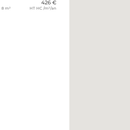
426 €
e 8 m²
HT HC /m²/an