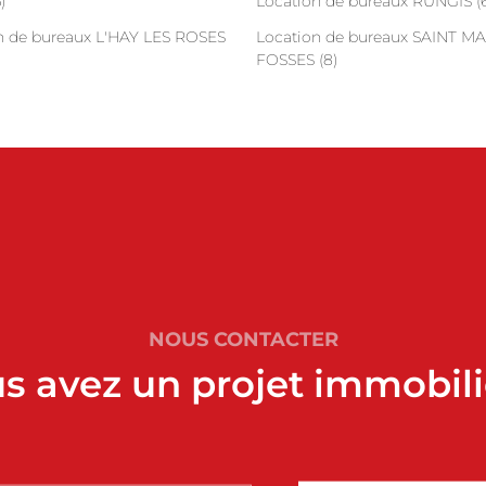
)
Location de bureaux RUNGIS (6
n de bureaux L'HAY LES ROSES
Location de bureaux SAINT M
FOSSES (8)
NOUS CONTACTER
s avez un projet immobili