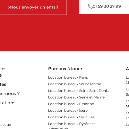
01 59 30 27 99
Nous envoyer un email
ces
Bureaux à louer
A
e
Location bureaux Paris
L
M
tés
Location bureaux Val de Marne
L
Location bureaux Seine Saint Denis
s-nous ?
S
Location bureaux Seine et Marne
L
tations
Location bureaux Essonne
M
Location bureaux Isère
L
Location bureaux Vaucluse
E
Location bureaux Pyrénées
Basque
L
Atlantiques