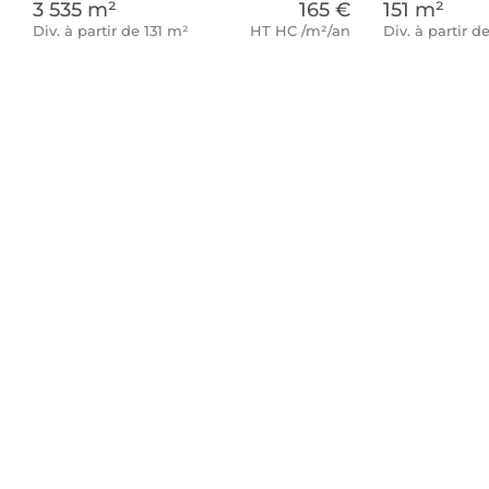
3 535 m²
165 €
151 m²
Div. à partir de 131 m²
HT HC /m²/an
Div. à partir d