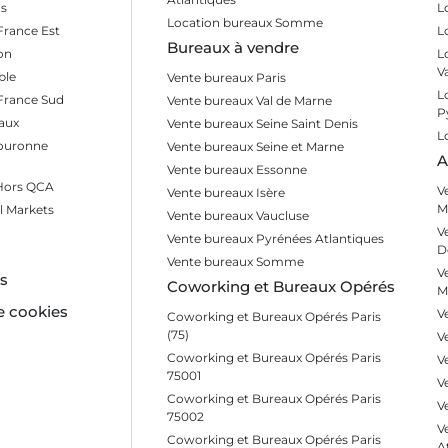
s
L
Location bureaux Somme
France Est
L
Bureaux à vendre
on
L
V
ble
Vente bureaux Paris
L
 France Sud
Vente bureaux Val de Marne
P
aux
Vente bureaux Seine Saint Denis
L
Couronne
Vente bureaux Seine et Marne
A
Vente bureaux Essonne
 Hors QCA
V
Vente bureaux Isère
M
l Markets
Vente bureaux Vaucluse
V
Vente bureaux Pyrénées Atlantiques
D
Vente bureaux Somme
V
es
Coworking et Bureaux Opérés
M
e cookies
V
Coworking et Bureaux Opérés Paris
(75)
V
Coworking et Bureaux Opérés Paris
V
75001
V
Coworking et Bureaux Opérés Paris
V
75002
V
Coworking et Bureaux Opérés Paris
A