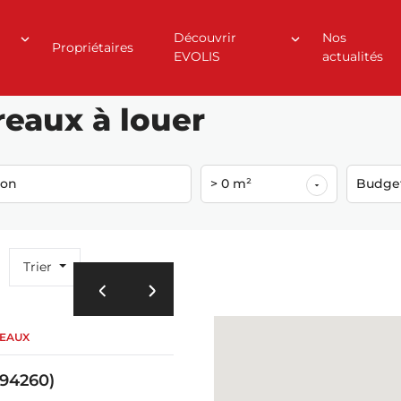
Découvrir
Nos
Propriétaires
EVOLIS
actualités
reaux à louer
ion
> 0 m²
Budge
Trier
REAUX
94260)