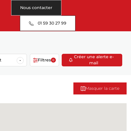
Nous contacter
01 59 30 27 99
Créer une alerte e-
t
Filtres
0
mail
Masquer la carte