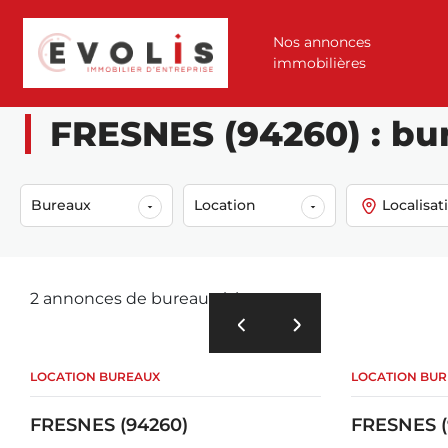
Nos annonces
immobilières
Accueil
Annonces
Location
Bureaux
Fresnes (94260)
FRESNES (94260) : bu
Bureaux
Location
Localisat
2 annonces de bureaux à louer
LOCATION BUREAUX
LOCATION BU
FRESNES (94260)
FRESNES (