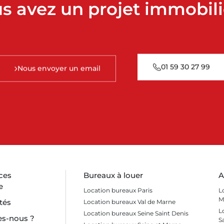
s avez un projet immobili
01 59 30 27 99
Nous envoyer un email
ces
Bureaux à louer
A
e
Location bureaux Paris
L
M
tés
Location bureaux Val de Marne
L
Location bureaux Seine Saint Denis
s-nous ?
S