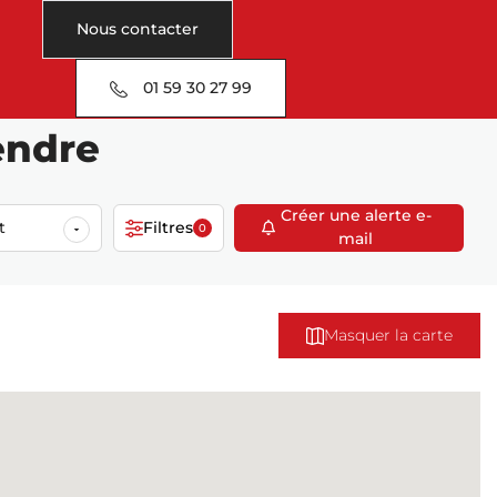
Nous contacter
01 59 30 27 99
endre
Créer une alerte e-
t
Filtres
0
mail
Masquer la carte