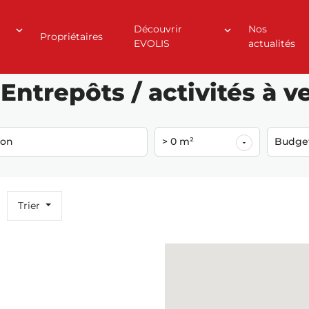
Découvrir
Nos
Propriétaires
EVOLIS
actualités
0)
Entrepôts / activités à v
ion
> 0 m²
Budge
Trier