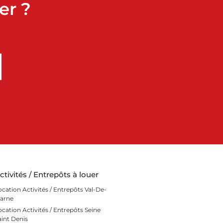
er ?
ctivités / Entrepôts à louer
ocation Activités / Entrepôts Val-De-
arne
ocation Activités / Entrepôts Seine
aint Denis