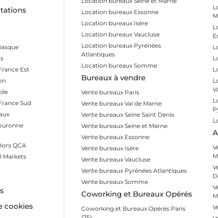
Location bureaux Seine et Marne
L
tations
Location bureaux Essonne
M
Location bureaux Isère
L
Location bureaux Vaucluse
E
Location bureaux Pyrénées
Basque
L
Atlantiques
s
L
Location bureaux Somme
France Est
L
Bureaux à vendre
on
L
V
ble
Vente bureaux Paris
L
 France Sud
Vente bureaux Val de Marne
P
aux
Vente bureaux Seine Saint Denis
L
Couronne
Vente bureaux Seine et Marne
A
Vente bureaux Essonne
 Hors QCA
V
Vente bureaux Isère
M
l Markets
Vente bureaux Vaucluse
V
Vente bureaux Pyrénées Atlantiques
D
Vente bureaux Somme
V
es
Coworking et Bureaux Opérés
M
e cookies
V
Coworking et Bureaux Opérés Paris
(75)