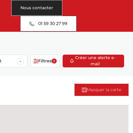
Nous contacter
01 59 30 27 99
Créer une alerte e-
t
Filtres
0
mail
Masquer la carte