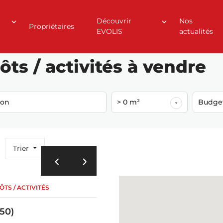
Découvrir
Nos
Propriétaires
EVOLIS
actualités
ôts / activités à vendre
ion
> 0 m²
Budge
Trier
TS / ACTIVITÉS
50)