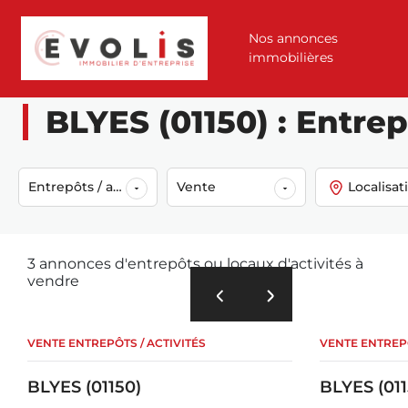
Nos annonces
immobilières
Accueil
Annonces
Vente
Entrepôts / activités
Blyes (01150)
BLYES (01150) : Entrep
Entrepôts / activités
Vente
Localisat
3 annonces d'entrepôts ou locaux d'activités à
vendre
VENTE ENTREPÔTS / ACTIVITÉS
VENTE ENTREPÔ
BLYES (01150)
BLYES (011