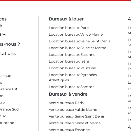
ces
Bureaux à louer
A
e
Location bureaux Paris
L
M
tés
Location bureaux Val de Marne
L
Location bureaux Seine Saint Denis
s-nous ?
S
Location bureaux Seine et Marne
L
tations
Location bureaux Essonne
M
Location bureaux Isère
L
Location bureaux Vaucluse
E
Location bureaux Pyrénées
Basque
L
Atlantiques
s
L
Location bureaux Somme
France Est
L
Bureaux à vendre
on
L
V
ble
Vente bureaux Paris
L
 France Sud
Vente bureaux Val de Marne
P
aux
Vente bureaux Seine Saint Denis
L
Couronne
Vente bureaux Seine et Marne
A
Vente bureaux Essonne