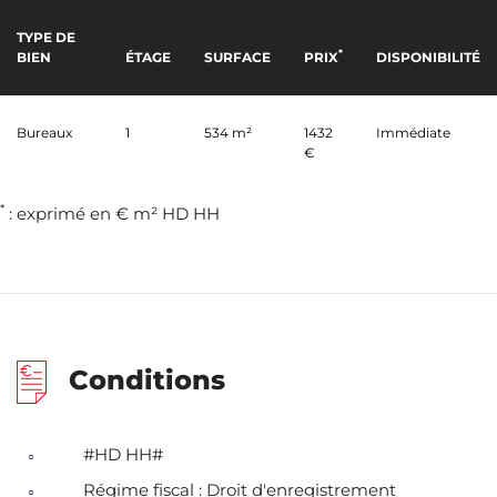
TYPE DE
*
BIEN
ÉTAGE
SURFACE
PRIX
DISPONIBILITÉ
Bureaux
1
534 m²
1432
Immédiate
€
*
: exprimé en € m² HD HH
Conditions
#HD HH#
Régime fiscal : Droit d'enregistrement