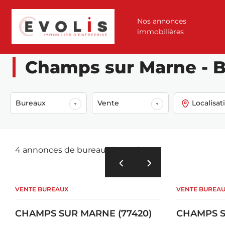
Nos annonces
immobilières
Accueil
Annonces
Vente
Bureaux
Champs sur marne (77420)
Champs sur Marne - B
Bureaux
Vente
Localisat
4 annonces de bureaux à vendre
VENTE BUREAUX
VENTE BUREA
CHAMPS SUR MARNE (77420)
CHAMPS S