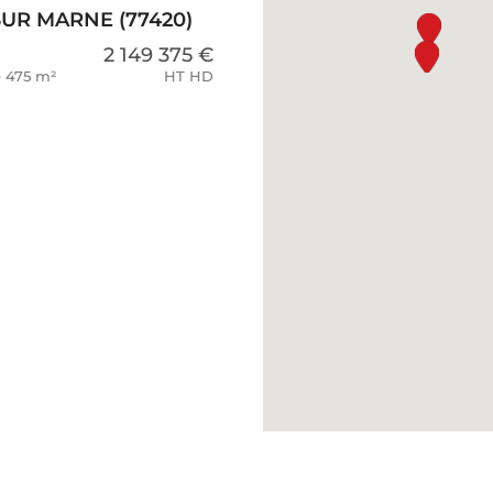
UR MARNE (77420)
2 149 375 €
de 475 m²
HT HD