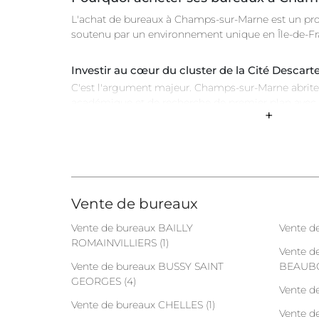
L'achat de bureaux à Champs-sur-Marne est un proj
soutenu par un environnement unique en Île-de-F
Investir au cœur du cluster de la Cité Descart
C'est l'argument majeur. Champs-sur-Marne abrite 
académique et de recherche de premier plan avec l'
+
l'École des Ponts ParisTech et ESIEE Paris. Acheter 
positionner au centre d'un vivier de talents, de labo
innovantes, idéal pour les entreprises de la tech, de 
demain.
Un potentiel de valorisation lié au Grand Pari
Vente de bureaux
La valeur de votre investissement est directement
Vente de bureaux BAILLY
Vente d
infrastructures. L'arrivée de la future ligne 15 Sud e
ROMAINVILLIERS (1)
Express va décupler l'attractivité et la connectivi
Vente d
aujourd'hui, c'est anticiper et bénéficier de cette fu
Vente de bureaux BUSSY SAINT
BEAUBO
GEORGES (4)
Vente d
Gagner en autonomie et construire votre pat
Vente de bureaux CHELLES (1)
Vente d
Devenir propriétaire vous affranchit des contrainte