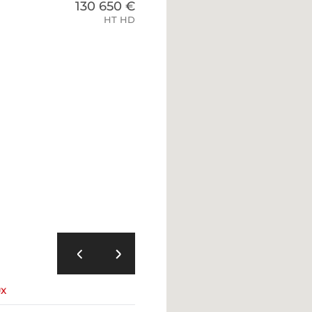
130 650 €
HT HD
UX