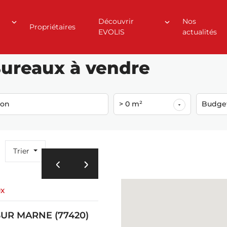
Découvrir
Nos
Propriétaires
EVOLIS
actualités
ureaux à vendre
ion
> 0 m²
Budge
Trier
UX
UR MARNE (77420)