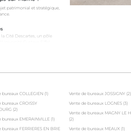
et patrimonial et stratégique,
rance.
es
la Cité Descartes, un pôle
Université Gustave Eiffel,
vos bureaux ici, c'est vous
ratoires et de start-ups
l'ingénierie et de la ville de
s Express
 liée au développement des
e bureaux COLLEGIEN (1)
Vente de bureaux JOSSIGNY (2)
t de la ligne 16 du Grand Paris
té de Champs-sur-Marne. Acheter
e bureaux CROISSY
Vente de bureaux LOGNES (3)
ture valorisation.
URG (2)
Vente de bureaux MAGNY LE
e bureaux EMERAINVILLE (1)
(2)
rimoine
e bureaux FERRIERES EN BRIE
Vente de bureaux MEAUX (1)
s du bail commercial et de la