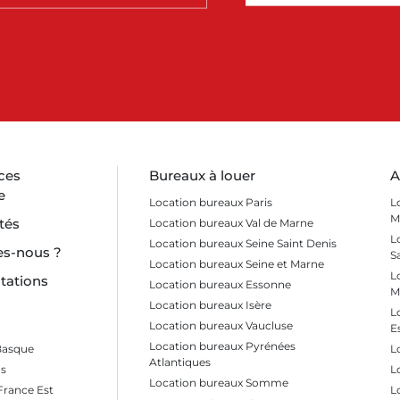
dentité, l'achat d'un immeuble
e. Vous bénéficiez d'une
 environnement de travail, en
Cité Descartes.
x à Champs-sur-Marne
arne est un choix stratégique
ces
Bureaux à louer
A
e
Location bureaux Paris
L
M
tés
Location bureaux Val de Marne
offre un environnement de
L
Location bureaux Seine Saint Denis
s-nous ?
t un argument de poids pour
S
Location bureaux Seine et Marne
r équilibre de vie.
L
tations
Location bureaux Essonne
M
Location bureaux Isère
L
Location bureaux Vaucluse
E
faires de La Défense et le
Location bureaux Pyrénées
Basque
L
nnectivité est déjà excellente.
Atlantiques
s
L
Location bureaux Somme
France Est
L