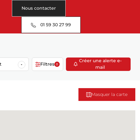
Nous contacter
01 59 30 27 99
Créer une alerte e-
t
Filtres
0
mail
Masquer la carte