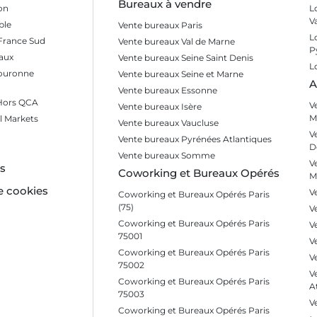
Bureaux à vendre
on
L
t le durable
V
ble
Vente bureaux Paris
rence sur la ville durable, est
L
 France Sud
Vente bureaux Val de Marne
eprise à l'innovation, à la
P
aux
Vente bureaux Seine Saint Denis
L
Couronne
Vente bureaux Seine et Marne
A
Vente bureaux Essonne
de bureaux à Champs-
 Hors QCA
V
Vente bureaux Isère
M
l Markets
Vente bureaux Vaucluse
V
 dans un marché aussi
Vente bureaux Pyrénées Atlantiques
D
 une connaissance fine du
Vente bureaux Somme
V
es
Coworking et Bureaux Opérés
M
sur le secteur de Marne-la-
e cookies
V
Coworking et Bureaux Opérés Paris
 d'acquisition. Nous
(75)
V
tions, nous analysons leur
Coworking et Bureaux Opérés Paris
V
ons pour sécuriser votre
75001
V
Coworking et Bureaux Opérés Paris
ropriétaire à Champs-sur-
V
75002
V
Coworking et Bureaux Opérés Paris
at.
A
75003
V
Coworking et Bureaux Opérés Paris