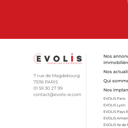
Pour les entreprises qui souhaitent affirmer leur i
ou d'un petit campus tertiaire est la solution ultim
visibilité maximale et d'un contrôle total sur votre
parfaite adéquation avec l'esprit du campus de la 
Les avantages d'acheter des bureau
Acquérir vos locaux professionnels à Champs-sur-M
qui allie vision, performance et qualité de vie.
Nos annon
immobilièr
Profiter d'un cadre de travail vert et stimulant
Nos actuali
Loin de la densité parisienne, Champs-sur-Marne 
7 rue de Magdebourg
Qui somme
travail aéré, avec de nombreux espaces verts. C'es
75116 PARIS
attirer et fidéliser des talents en quête d'un meilleu
01 59 30 27 99
Nos implan
contact@evolis-ie.com
EVOLIS Paris
Une connectivité déjà établie et en devenir
EVOLIS Lyon
Avec le RER A qui relie directement le quartier d'af
EVOLIS Pays 
centre de Paris, et l'autoroute A4 à proximité, la co
EVOLIS Amien
Le Grand Paris Express viendra la parachever.
EVOLIS Ile de 