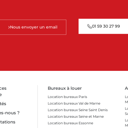
01 59 30 27 99
Nous envoyer un email
ces
Bureaux à louer
A
e
Location bureaux Paris
L
M
tés
Location bureaux Val de Marne
L
Location bureaux Seine Saint Denis
s-nous ?
S
Location bureaux Seine et Marne
L
tations
Location bureaux Essonne
M