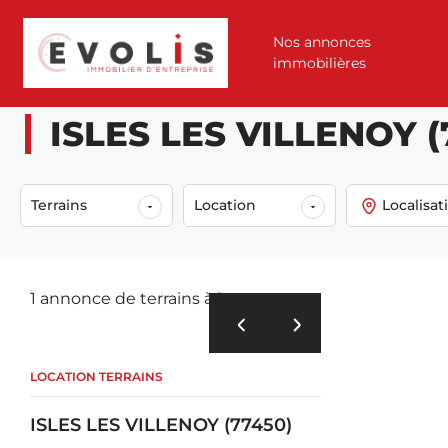
Nos annonces
immobilières
Accueil
Annonces
Location
Terrains
Isles les villenoy (77450)
ISLES LES VILLENOY (7
Terrains
Location
Localisat
1 annonce de terrains à louer
LOCATION TERRAINS
ISLES LES VILLENOY (77450)