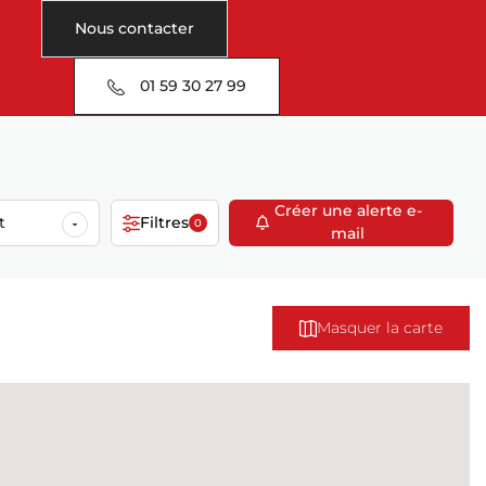
Nous contacter
01 59 30 27 99
Créer une alerte e-
t
Filtres
0
mail
Masquer la carte