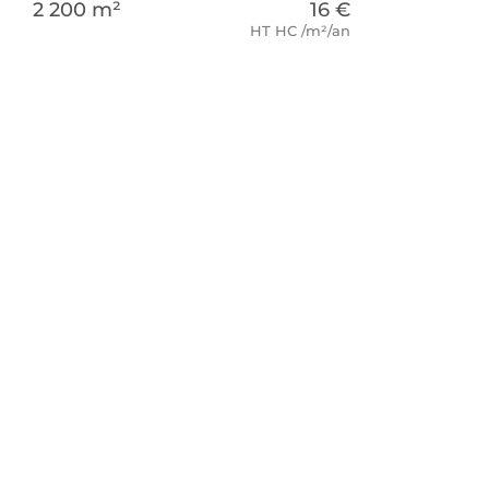
2 200 m²
16 €
HT HC /m²/an