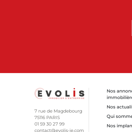
Nos annon
immobilièr
Nos actuali
7 rue de Magdebourg
Qui somme
75116 PARIS
01 59 30 27 99
Nos implan
contact@evolis-ie.com