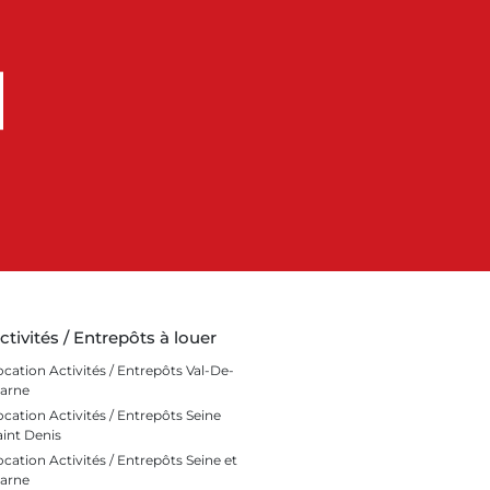
ctivités / Entrepôts à louer
ocation Activités / Entrepôts Val-De-
arne
ocation Activités / Entrepôts Seine
aint Denis
ocation Activités / Entrepôts Seine et
arne