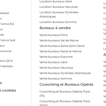
Location bureaux Isère
L
Location bureaux Vaucluse
E
Location bureaux Pyrénées
Basque
L
Atlantiques
s
L
Location bureaux Somme
France Est
L
Bureaux à vendre
on
L
V
ble
Vente bureaux Paris
L
 France Sud
Vente bureaux Val de Marne
P
aux
Vente bureaux Seine Saint Denis
L
Couronne
Vente bureaux Seine et Marne
A
Vente bureaux Essonne
 Hors QCA
V
Vente bureaux Isère
M
l Markets
Vente bureaux Vaucluse
V
Vente bureaux Pyrénées Atlantiques
D
Vente bureaux Somme
V
es
Coworking et Bureaux Opérés
M
e cookies
V
Coworking et Bureaux Opérés Paris
(75)
V
Coworking et Bureaux Opérés Paris
V
75001