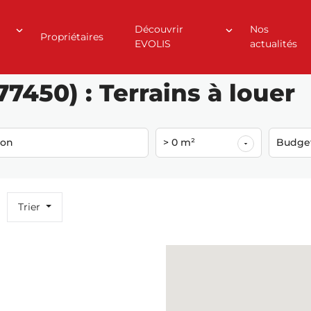
Découvrir
Nos
Propriétaires
EVOLIS
actualités
7450) : Terrains à louer
ion
> 0 m²
Budge
Trier