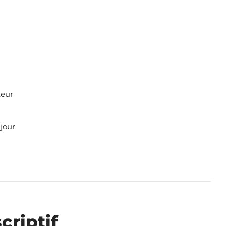
teur
 jour
criptif