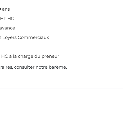
9 ans
r HT HC
'avance
des Loyers Commerciaux
T HC à la charge du preneur
raires,
consulter notre barème
.