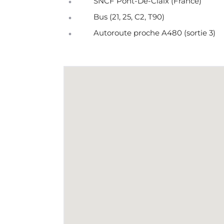
SNCF Pont-De-Claix (France)
Bus (21, 25, C2, T90)
Autoroute proche A480 (sortie 3)