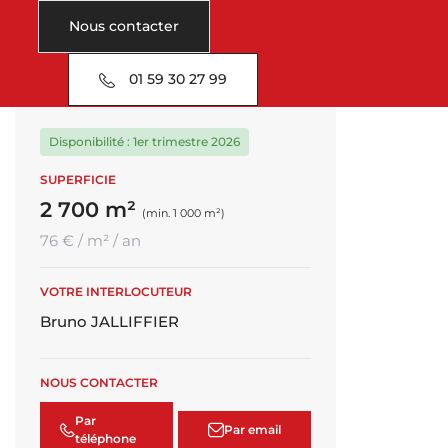
Nous contacter
01 59 30 27 99
Disponibilité : 1er trimestre 2026
SUPERFICIE
2 700 m²
(min. 1 000 m²)
76 € / m² / an
VOTRE INTERLOCUTEUR
Bruno JALLIFFIER
NOUS CONTACTER
Par
Par email
téléphone