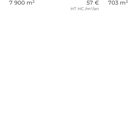
7 900 m²
57 €
703 m²
HT HC /m²/an