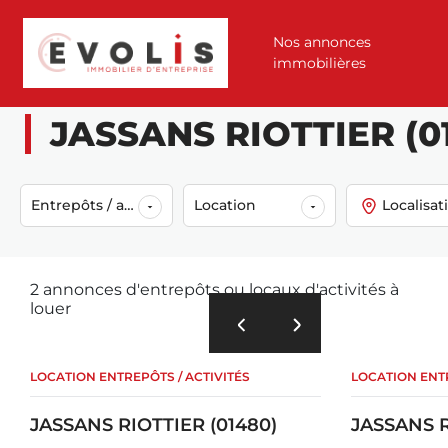
Nos annonces
immobilières
Accueil
Annonces
Location
Entrepôts / activités
Jassans riott
JASSANS RIOTTIER (014
Entrepôts / activités
Location
Localisat
2 annonces d'entrepôts ou locaux d'activités à
louer
LOCATION ENTREPÔTS / ACTIVITÉS
LOCATION ENTR
JASSANS RIOTTIER (01480)
JASSANS R