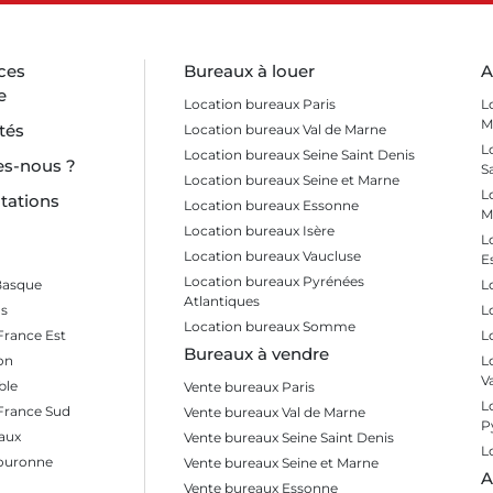
ces
Bureaux à louer
A
e
Location bureaux Paris
L
M
tés
Location bureaux Val de Marne
L
Location bureaux Seine Saint Denis
s-nous ?
S
Location bureaux Seine et Marne
L
tations
Location bureaux Essonne
M
Location bureaux Isère
L
Location bureaux Vaucluse
E
Location bureaux Pyrénées
Basque
L
Atlantiques
s
L
Location bureaux Somme
France Est
L
Bureaux à vendre
on
L
V
ble
Vente bureaux Paris
L
 France Sud
Vente bureaux Val de Marne
P
aux
Vente bureaux Seine Saint Denis
L
Couronne
Vente bureaux Seine et Marne
A
Vente bureaux Essonne