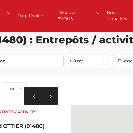
Découvrir
Nos
Propriétaires
EVOLIS
actualités
ier (01480)
80) : Entrepôts / activit
ion
> 0 m²
Budge
Trier
EPÔTS / ACTIVITÉS
IOTTIER (01480)