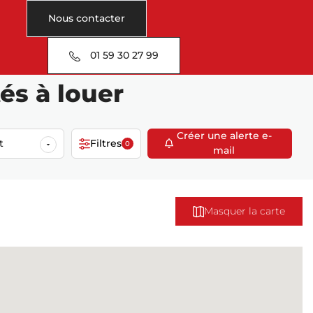
Nous contacter
01 59 30 27 99
és à louer
Créer une alerte e-
t
Filtres
0
mail
Masquer la carte