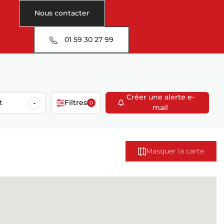
Nous contacter
01 59 30 27 99
Créer une alerte e-
t
Filtres
0
mail
Masquer la carte