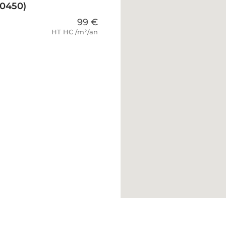
0450)
99 €
HT HC /m²/an