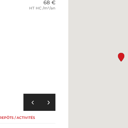
68 €
HT HC /m²/an
EPÔTS / ACTIVITÉS