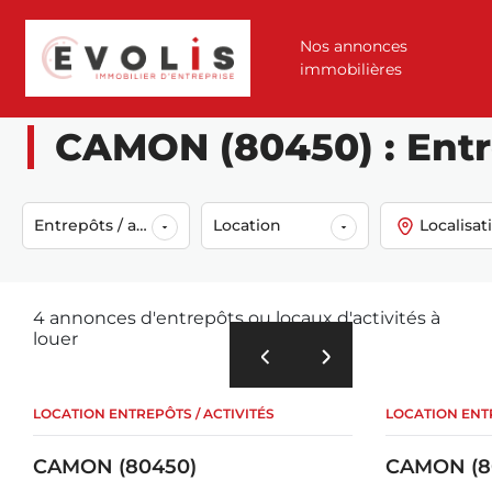
Nos annonces
immobilières
Accueil
Annonces
Location
Entrepôts / activités
Camon (804
CAMON (80450) : Entre
Entrepôts / activités
Location
Localisat
4 annonces d'entrepôts ou locaux d'activités à
louer
LOCATION ENTREPÔTS / ACTIVITÉS
LOCATION ENTR
CAMON (80450)
CAMON (8