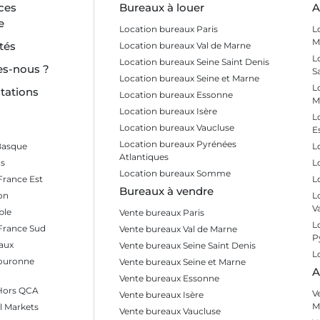
ces
Bureaux à louer
A
e
Location bureaux Paris
L
M
tés
Location bureaux Val de Marne
L
Location bureaux Seine Saint Denis
s-nous ?
S
Location bureaux Seine et Marne
L
tations
Location bureaux Essonne
M
Location bureaux Isère
L
Location bureaux Vaucluse
E
Location bureaux Pyrénées
Basque
L
Atlantiques
s
L
Location bureaux Somme
France Est
L
Bureaux à vendre
on
L
V
ble
Vente bureaux Paris
L
 France Sud
Vente bureaux Val de Marne
P
aux
Vente bureaux Seine Saint Denis
L
Couronne
Vente bureaux Seine et Marne
A
Vente bureaux Essonne
 Hors QCA
V
Vente bureaux Isère
M
l Markets
Vente bureaux Vaucluse