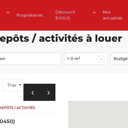
Découvrir
Nos
Propriétaires
EVOLIS
actualités
50)
pôts / activités à louer
ion
> 0 m²
Budge
Trier
EPÔTS / ACTIVITÉS
0450)