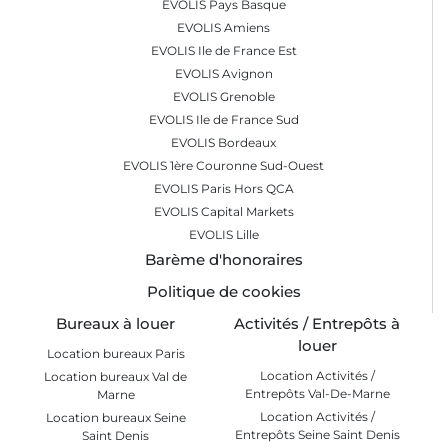
Contactez-nous dès aujourd'hui pour trouver l'entrepôt
EVOLIS Pays Basque
ou le local idéal pour votre activité !
EVOLIS Amiens
EVOLIS Ile de France Est
EVOLIS Avignon
EVOLIS Grenoble
EVOLIS Ile de France Sud
EVOLIS Bordeaux
EVOLIS 1ère Couronne Sud-Ouest
EVOLIS Paris Hors QCA
EVOLIS Capital Markets
EVOLIS Lille
Barème d'honoraires
Politique de cookies
Bureaux à louer
Activités / Entrepôts à
louer
Location bureaux Paris
Location Activités /
Location bureaux Val de
Entrepôts Val-De-Marne
Marne
Location Activités /
Location bureaux Seine
Entrepôts Seine Saint Denis
Saint Denis