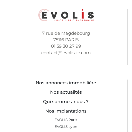
portes sectionnelles, bureaux intégrés, etc.). Un entrepôt
bien dimensionné vous permettra de maximiser votre
efficacité et de mieux organiser vos activités.
Conditions de location et flexibilité
Vérifiez les conditions du bail : durée, options de
7 rue de Magdebourg
renouvellement, charges et dépôt de garantie. Chez
75116 PARIS
Evolis, nous vous accompagnons pour trouver une
01 59 30 27 99
solution adaptée à votre budget et vos contraintes
contact@evolis-ie.com
opérationnelles en vous proposant des locaux situés
dans les meilleures zones de Bayonne.
Pourquoi faire confiance à Evolis pour la
location de votre entrepôt à Bayonne ?
Nos annonces immobilière
En tant que spécialiste de l'immobilier d'entreprise,
Nos actualités
Evolis vous apporte une expertise approfondie du
marché local et vous accompagne à chaque étape de
Qui sommes-nous ?
votre recherche. Nous mettons notre réseau et notre
Nos implantations
expérience à votre service pour vous proposer les
meilleures opportunités d'entrepôts, bureaux et locaux à
EVOLIS Paris
Bayonne.
EVOLIS Lyon