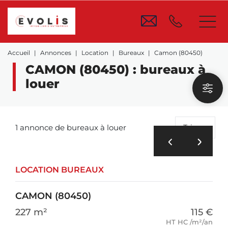
Accueil
Annonces
Location
Bureaux
Camon (80450)
CAMON (80450) : bureaux à
louer
1 annonce de bureaux à louer
Trier
LOCATION BUREAUX
CAMON (80450)
227 m²
115 €
HT HC /m²/an