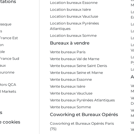
tations
Location bureaux Essonne
M
Location bureaux Isère
L
Location bureaux Vaucluse
E
Location bureaux Pyrénées
Basque
L
Atlantiques
s
L
Location bureaux Somme
France Est
L
Bureaux à vendre
on
L
V
ble
Vente bureaux Paris
L
 France Sud
Vente bureaux Val de Marne
P
aux
Vente bureaux Seine Saint Denis
L
Couronne
Vente bureaux Seine et Marne
A
Vente bureaux Essonne
 Hors QCA
V
Vente bureaux Isère
M
l Markets
Vente bureaux Vaucluse
V
Vente bureaux Pyrénées Atlantiques
D
Vente bureaux Somme
V
es
Coworking et Bureaux Opérés
M
e cookies
V
Coworking et Bureaux Opérés Paris
(75)
V