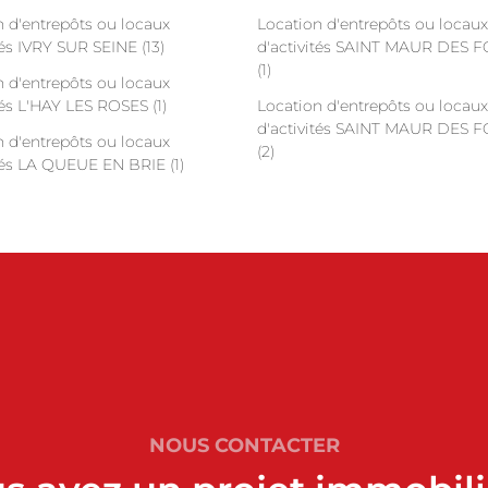
n d'entrepôts ou locaux
Location d'entrepôts ou locaux
tés IVRY SUR SEINE (13)
d'activités SAINT MAUR DES 
(1)
n d'entrepôts ou locaux
tés L'HAY LES ROSES (1)
Location d'entrepôts ou locaux
d'activités SAINT MAUR DES 
n d'entrepôts ou locaux
(2)
tés LA QUEUE EN BRIE (1)
NOUS CONTACTER