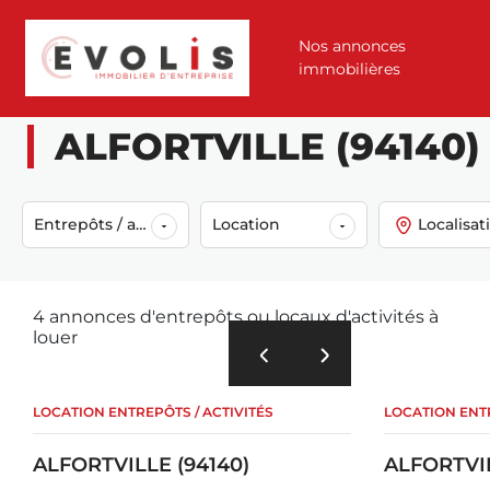
Nos annonces
immobilières
Accueil
Annonces
Location
Entrepôts / activités
Alfortville (
ALFORTVILLE (94140) :
Entrepôts / activités
Location
Localisat
4 annonces d'entrepôts ou locaux d'activités à
louer
LOCATION ENTREPÔTS / ACTIVITÉS
LOCATION ENTR
ALFORTVILLE (94140)
ALFORTVIL