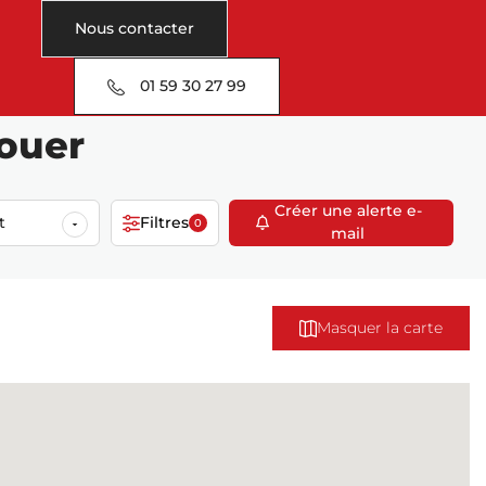
Nous contacter
01 59 30 27 99
louer
Créer une alerte e-
t
Filtres
0
mail
Masquer la carte