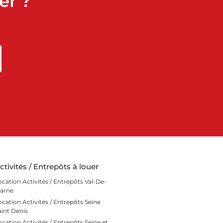
er ?
ctivités / Entrepôts à louer
ocation Activités / Entrepôts Val-De-
arne
ocation Activités / Entrepôts Seine
aint Denis
ocation Activités / Entrepôts Seine et