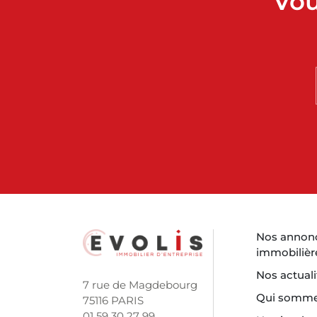
Vou
Nos annon
immobilièr
Nos actuali
7 rue de Magdebourg
Qui somme
75116 PARIS
01 59 30 27 99