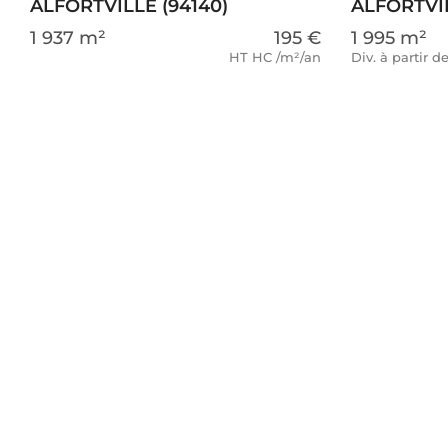
ALFORTVILLE (94140)
ALFORTVIL
1 937 m²
195 €
1 995 m²
HT HC /m²/an
Div. à partir 