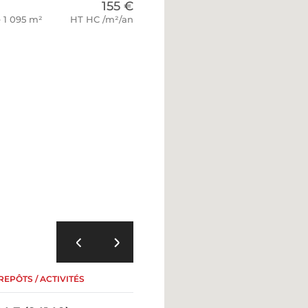
155 €
e 1 095 m²
HT HC /m²/an
EPÔTS / ACTIVITÉS