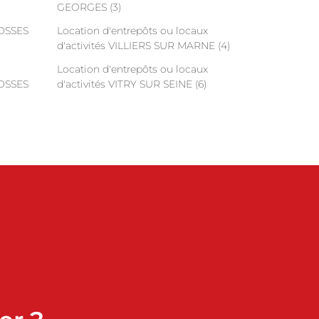
GEORGES (3)
FOSSES
Location d'entrepôts ou locaux
d'activités VILLIERS SUR MARNE (4)
Location d'entrepôts ou locaux
FOSSES
d'activités VITRY SUR SEINE (6)