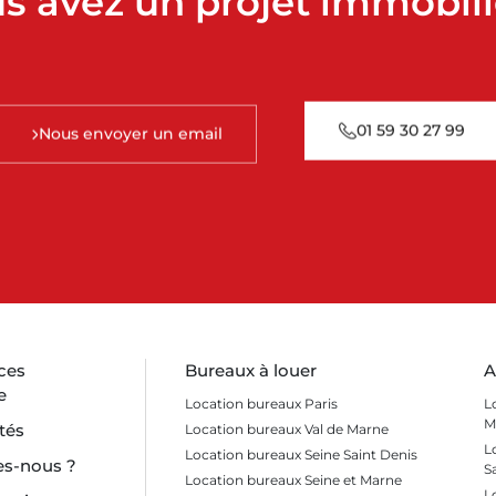
s avez un projet immobili
01 59 30 27 99
Nous envoyer un email
ces
Bureaux à louer
A
e
Location bureaux Paris
L
M
tés
Location bureaux Val de Marne
L
Location bureaux Seine Saint Denis
s-nous ?
S
Location bureaux Seine et Marne
L