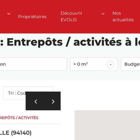
Découvrir
Nos
Propriétaires
EVOLIS
actualités
94140)
 Entrepôts / activités à 
ion
> 0 m²
Budge
Tri : Code postal
EPÔTS / ACTIVITÉS
LE (94140)