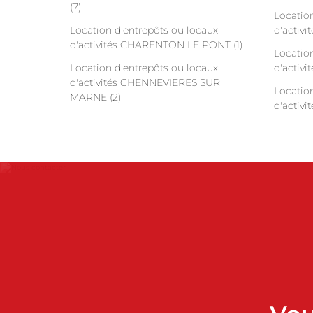
(7)
Locatio
Location d'entrepôts ou locaux
d'activi
d'activités CHARENTON LE PONT (1)
Locatio
Location d'entrepôts ou locaux
d'activi
d'activités CHENNEVIERES SUR
Locatio
MARNE (2)
d'activi