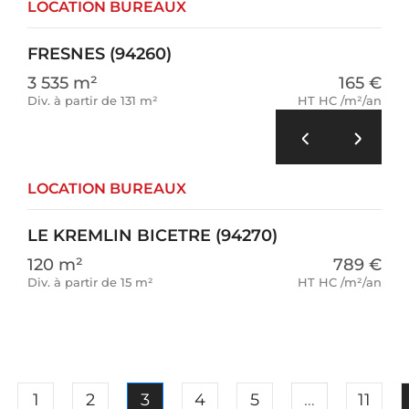
LOCATION BUREAUX
FRESNES (94260)
3 535 m²
165 €
Div. à partir de 131 m²
HT HC /m²/an
LOCATION BUREAUX
LE KREMLIN BICETRE (94270)
120 m²
789 €
Div. à partir de 15 m²
HT HC /m²/an
revious
1
2
3
4
5
…
11